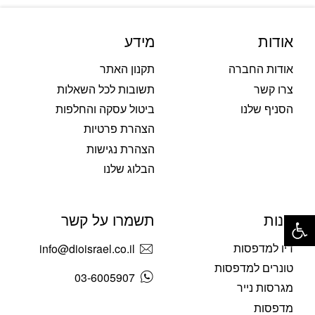
אודות
מידע
אודות החברה
תקנון האתר
צרו קשר
תשובות לכל השאלות
הסניף שלנו
ביטול עסקה והחלפות
הצהרת פרטיות
הצהרת נגישות
הבלוג שלנו
פתח סרגל נגישות
חנות
תשמרו על קשר
דיו למדפסות
info@dioisrael.co.il
טונרים למדפסות
03-6005907
מגרסות נייר
מדפסות