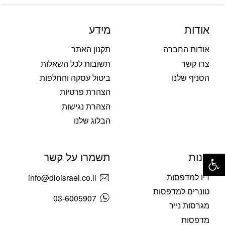
אודות
מידע
אודות החברה
תקנון האתר
צרו קשר
תשובות לכל השאלות
הסניף שלנו
ביטול עסקה והחלפות
הצהרת פרטיות
הצהרת נגישות
הבלוג שלנו
פתח סרגל נגישות
חנות
תשמרו על קשר
דיו למדפסות
info@dioisrael.co.il
טונרים למדפסות
03-6005907
מגרסות נייר
מדפסות