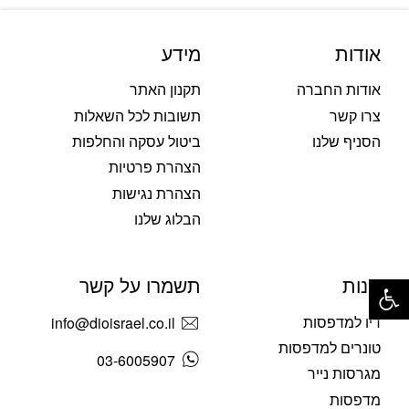
אודות
מידע
אודות החברה
תקנון האתר
צרו קשר
תשובות לכל השאלות
הסניף שלנו
ביטול עסקה והחלפות
הצהרת פרטיות
הצהרת נגישות
הבלוג שלנו
פתח סרגל נגישות
חנות
תשמרו על קשר
דיו למדפסות
info@dioisrael.co.il
טונרים למדפסות
03-6005907
מגרסות נייר
מדפסות