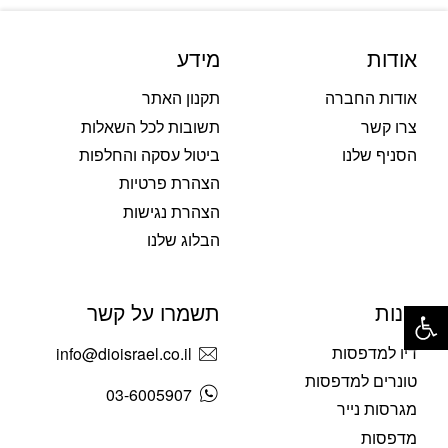
אודות
מידע
אודות החברה
תקנון האתר
צרו קשר
תשובות לכל השאלות
הסניף שלנו
ביטול עסקה והחלפות
הצהרת פרטיות
הצהרת נגישות
הבלוג שלנו
פתח סרגל נגישות
חנות
תשמרו על קשר
דיו למדפסות
info@dioisrael.co.il
טונרים למדפסות
03-6005907
מגרסות נייר
מדפסות