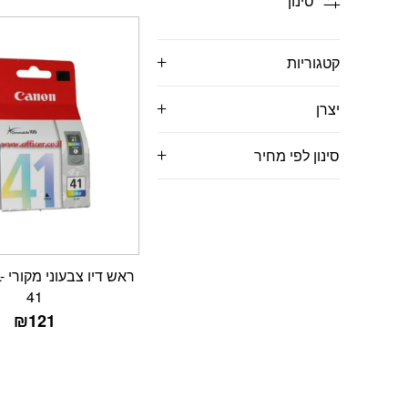
סינון
קטגוריות
יצרן
סינון לפי מחיר
רא
41
₪
121