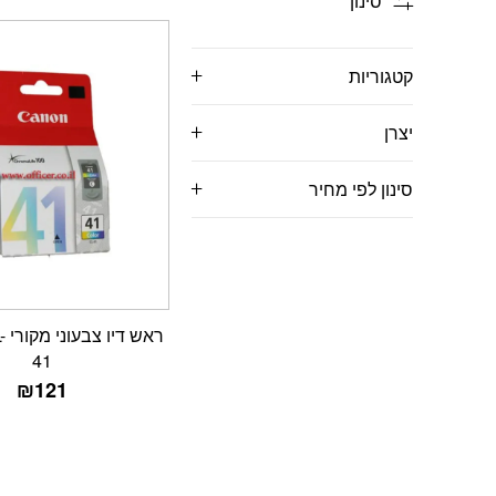
סינון
קטגוריות
יצרן
סינון לפי מחיר
רא
41
₪
121