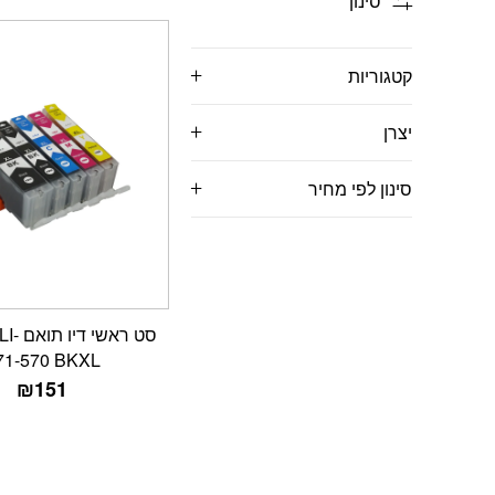
סינון
קטגוריות
יצרן
סינון לפי מחיר
סט ראש
71-570 BKXL
₪
151