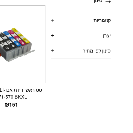
סינון
קטגוריות
יצרן
סינון לפי מחיר
סט ראש
71-570 BKXL
₪
151