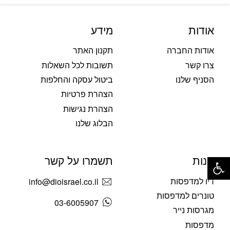
אודות
מידע
אודות החברה
תקנון האתר
צרו קשר
תשובות לכל השאלות
הסניף שלנו
ביטול עסקה והחלפות
הצהרת פרטיות
הצהרת נגישות
הבלוג שלנו
פתח סרגל נגישות
חנות
תשמרו על קשר
דיו למדפסות
info@dioisrael.co.il
טונרים למדפסות
03-6005907
מגרסות נייר
מדפסות