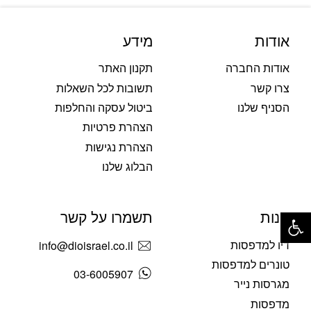
אודות
מידע
אודות החברה
תקנון האתר
צרו קשר
תשובות לכל השאלות
הסניף שלנו
ביטול עסקה והחלפות
הצהרת פרטיות
הצהרת נגישות
הבלוג שלנו
פתח סרגל נגישות
חנות
תשמרו על קשר
דיו למדפסות
info@dioisrael.co.il
טונרים למדפסות
03-6005907
מגרסות נייר
מדפסות