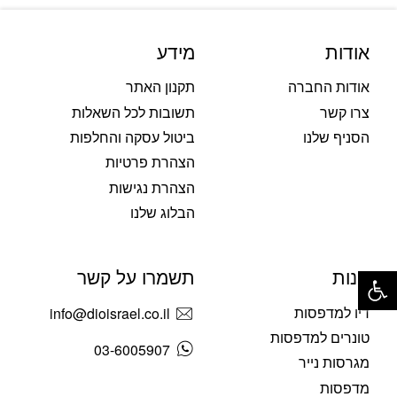
אודות
מידע
אודות החברה
תקנון האתר
צרו קשר
תשובות לכל השאלות
הסניף שלנו
ביטול עסקה והחלפות
הצהרת פרטיות
הצהרת נגישות
הבלוג שלנו
פתח סרגל נגישות
חנות
תשמרו על קשר
דיו למדפסות
info@dioisrael.co.il
טונרים למדפסות
03-6005907
מגרסות נייר
מדפסות