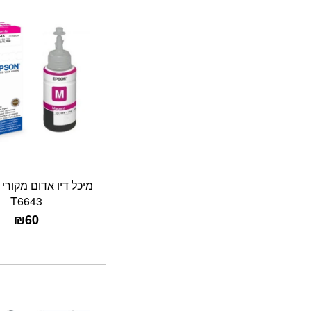
T6643
₪
60