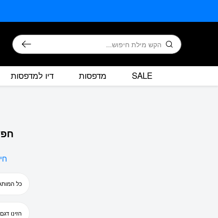
בחזרה למעלה
Skip to Content
חיפוש
SALE
מדפסות
דיו למדפסות
חפש
חי