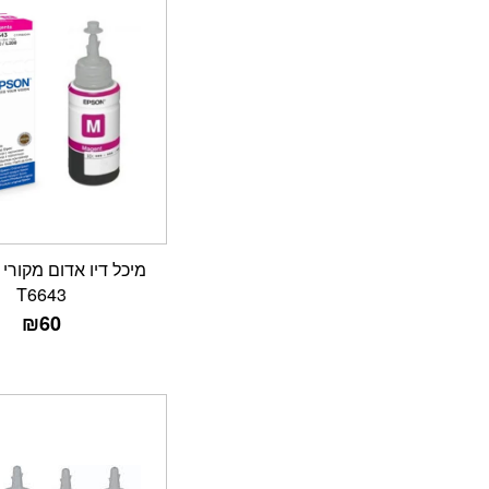
T6643
₪
60