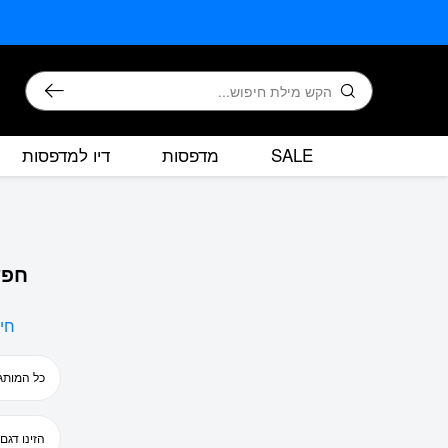
בחזרה למעלה
Skip to Content
חיפוש
SALE
מדפסות
דיו למדפסות
חפש
חי