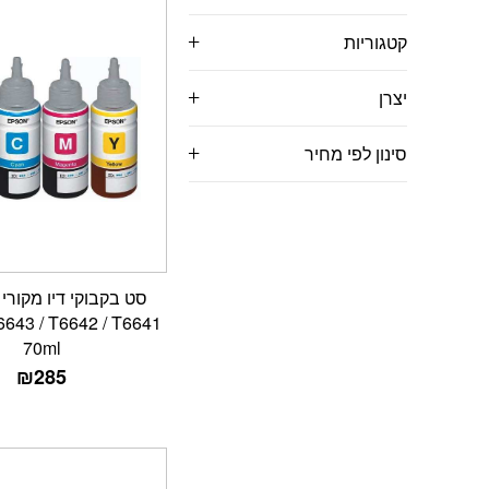
קטגוריות
יצרן
סינון לפי מחיר
6643 / T6642 / T6641
70ml
₪
285