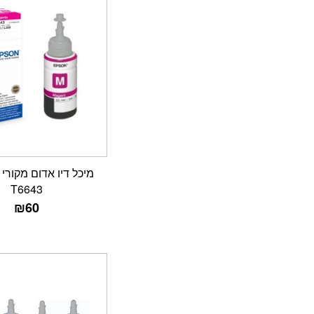
T6643
₪
60