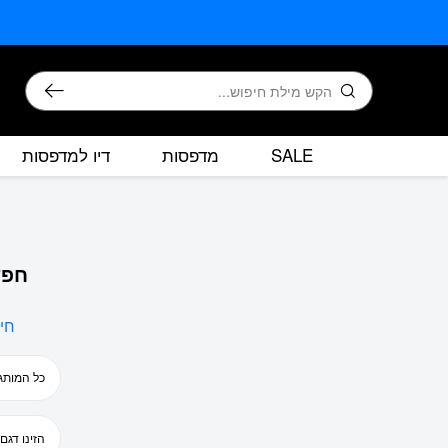
בחזרה למעלה
Skip to Content
חיפוש
SALE
מדפסות
דיו למדפסות
חפש
חי