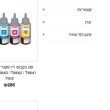
קטגוריות
יצרן
סינון לפי מחיר
6643 / T6642 / T6641
70ml
₪
285