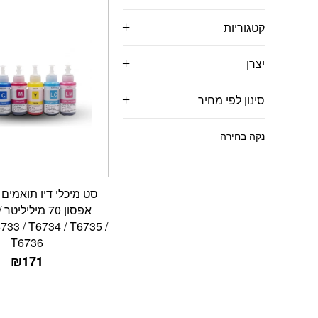
קטגוריות
יצרן
סינון לפי מחיר
נקה בחירה
סט מיכלי דיו תואמי
א
733 / T6734 / T6735 /
T6736
₪
171