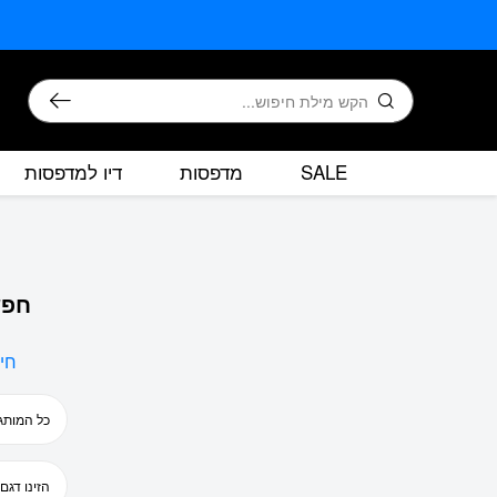
בחזרה למעלה
Skip to Content
חיפוש
SALE
מדפסות
דיו למדפסות
חפש
חי