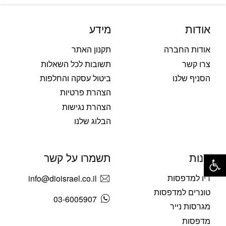
אודות
מידע
אודות החברה
תקנון האתר
צרו קשר
תשובות לכל השאלות
הסניף שלנו
ביטול עסקה והחלפות
הצהרת פרטיות
הצהרת נגישות
הבלוג שלנו
פתח סרגל נגישות
חנות
תשמרו על קשר
דיו למדפסות
info@dioisrael.co.il
טונרים למדפסות
03-6005907
מגרסות נייר
מדפסות