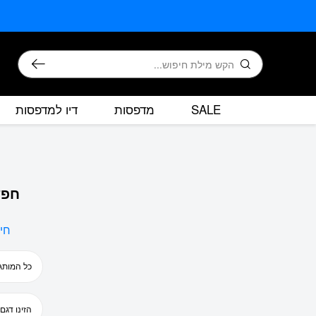
בחזרה למעלה
Skip to Content
חיפוש
SALE
מדפסות
דיו למדפסות
חפש
חי