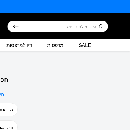
בחזרה למעלה
Skip to Content
חיפוש
SALE
מדפסות
דיו למדפסות
חפש
חי