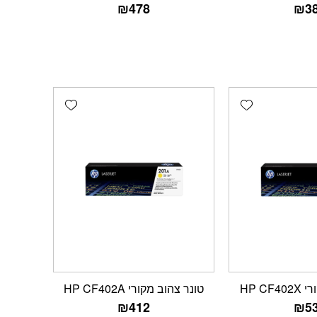
₪
478
₪
3
Add wishlist
Add wishlist
HP CF
טונר צהוב מקורי HP CF402A
₪
412
₪
5