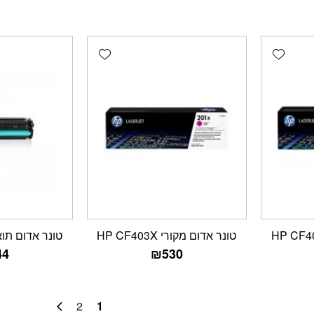
Add wishlist
Add wishlist
טונר אדום מקורי HP CF403X
טונר אדום תואם F403X
44
₪
530
2
1