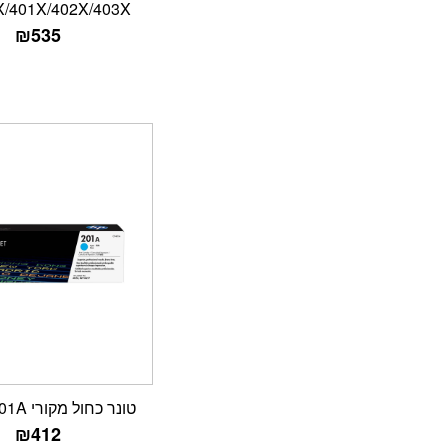
/401X/402X/403X
₪
535
טונר כחול מקורי HP CF401A
₪
412