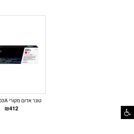
טונר אדום מקורי HP CF403A
פתח סרגל נגישות
₪
412