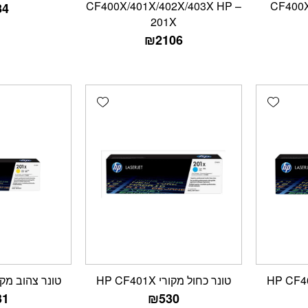
CF400X/401X/402X/403X HP –
CF400X
84
201X
₪
2106
Add wishlist
Add wishlist
טונר כחול מקורי HP CF401X
טונר צהוב מקורי 402X
31
₪
530