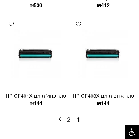
₪
530
₪
412
shlist
Add wishlist
טונר אדום תואם HP CF403X
טונר כחול תואם HP CF401X
₪
144
₪
144
1
2
פתח סרגל נגישות