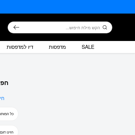
בחזרה למעלה
Skip to Content
חיפוש
SALE
מדפסות
דיו למדפסות
חפש
חי