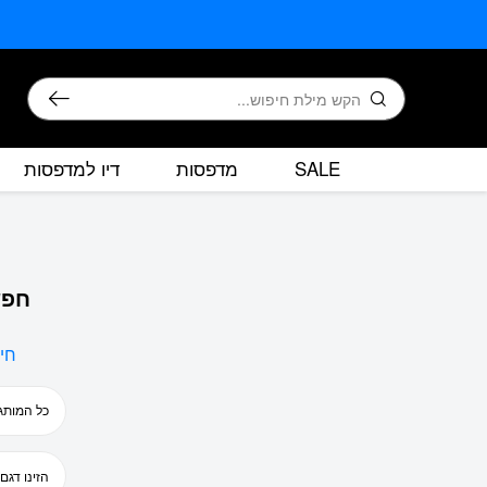
בחזרה למעלה
Skip to Content
חיפוש
SALE
מדפסות
דיו למדפסות
חפש
חי