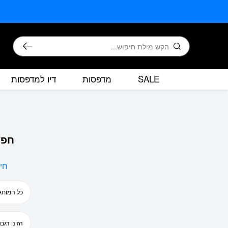
בחזרה למעלה
Skip to Content
חיפוש
SALE
מדפסות
דיו למדפסות
חפש
חי