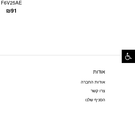
F6V25AE
₪
91
פתח סרגל נגישות
אודות
אודות החברה
צרו קשר
הסניף שלנו