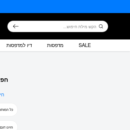
בחזרה למעלה
Skip to Content
חיפוש
SALE
מדפסות
דיו למדפסות
חפש
חי