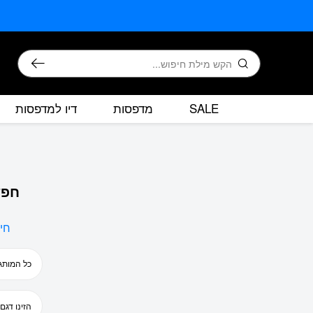
בחזרה למעלה
Skip to Content
חיפוש
SALE
מדפסות
דיו למדפסות
חפש
חי