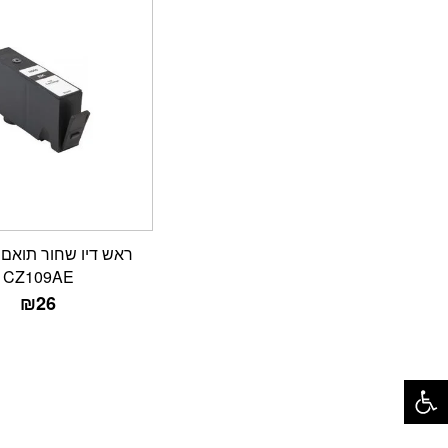
CZ109AE
₪
26
פתח סרגל נגישות