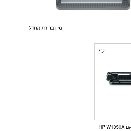
Add wishlist
טונר שחור תואם HP W1350A