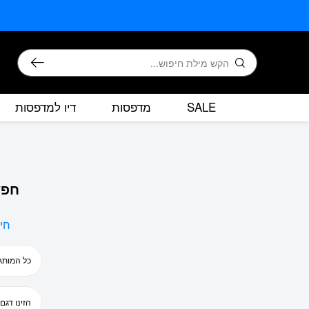
בחזרה למעלה
Skip to Content
חיפוש
SALE
מדפסות
דיו למדפסות
חפש
חי