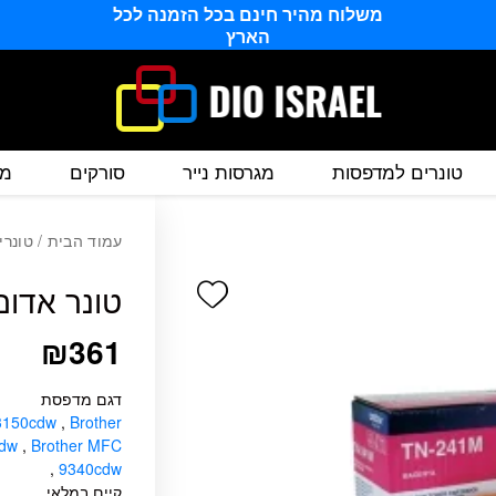
משלוח מהיר חינם בכל הזמנה לכל
הארץ
טונרים למדפסות
מגרסות נייר
סורקים
מס
עמוד הבית
/
טונרי
Add wishlist
טונר אדום מקורי 1M
₪
361
דגם מדפסת
-3150cdw
,
Brother
cdw
,
Brother MFC
,
9340cdw
קיים במלאי