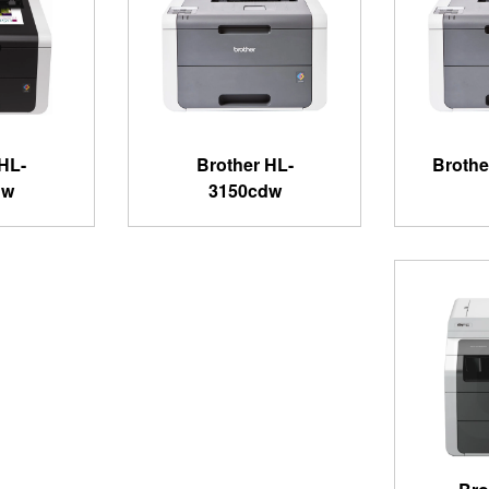
HL-
Brother HL-
Brothe
dw
3150cdw