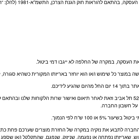
 חוק הגנת הצרכן, התשמ”א-1981 (להלן: “החוק”) ובהתאם לתקנון האתר.
 העסקה, במקרה של החלפה לא ייגבו דמי ביטול.
עשה במוצר כל שימוש ו/או הוא יוחזר באריזתו המקורית כשהיא סגור
 שהגיע לידיכם.
החזרת המוצר תעשה על ידי הלקוח, בכתובת משה דיין 52 תל אביב וזאת לאחר תיאום ואישור שרו
על חשבון החברה.
 100 ש”ח לפי הנמוך.
של החברה לתבוע את נזקיה במקרה של החזרת מוצרים שערכם פחת כ
, שאריזתו נפתחה או נפגמה, שניזוק, שנפגם, שהתקלקל ו/או שספג 