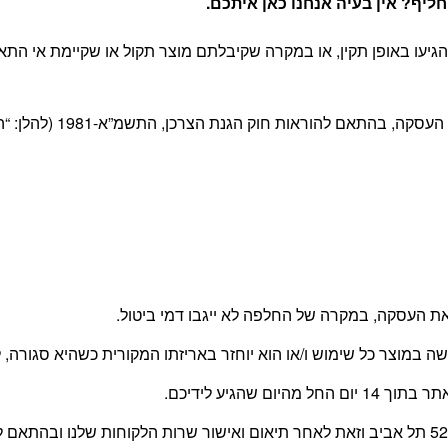
יף? אין בעיה אנחנו כאן איתכם
.
יעו באופן תקין, או במקרה שקיבלתם מוצר תקול או שקיימת אי התא
 חוק הגנת הצרכן, התשמ”א-1981 (להלן: “החוק”) ובהתאם לתקנון האתר.
 העסקה, במקרה של החלפה לא ייגבו דמי ביטול.
עשה במוצר כל שימוש ו/או הוא יוחזר באריזתו המקורית כשהיא סגור
 שהגיע לידיכם.
החזרת המוצר תעשה על ידי הלקוח, בכתובת משה דיין 52 תל אביב וזאת לאחר תיאום ואישור שרו