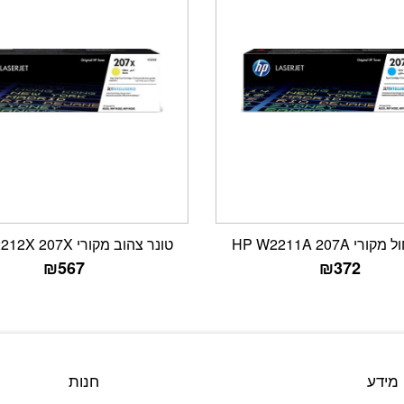
י HP W2211A 207A
טונר צהוב מקורי HP W2212X 207X
₪
567
₪
372
מידע
חנות