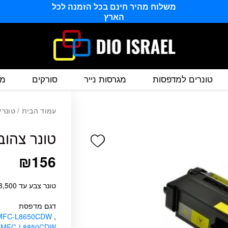
משלוח מהיר חינם בכל הזמנה לכל
הארץ
טונרים למדפסות
מגרסות נייר
סורקים
מס
עמוד הבית
/
טונרי
טונר צהוב תואם 6Y
Add wishlist
₪
156
טונר צבע עד 3,500 דף לפי תקן 19798 ISO/ICU
דגם מדפסת
 MFC-L8650CDW
,
r MFC-L8850CDW