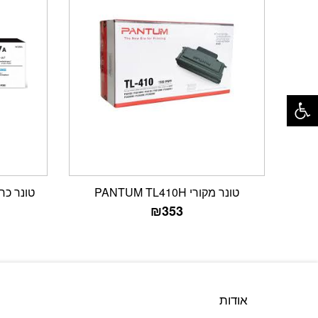
פתח סרגל נגישות
טונר מקורי PANTUM TL410H
טונר כחול מקור
₪
353
אודות