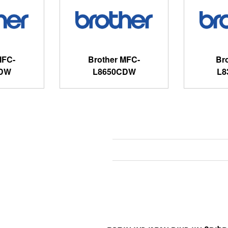
MFC-
Brother MFC-
Br
CDW
L8650CDW
L8