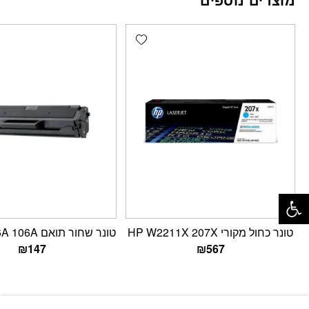
Add wishlist
פתח סרגל נגישות
טונר כחול מקורי HP W2211X 207X
טונר שחור תואם HP W1106A 106A
₪
147
₪
567