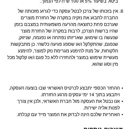
ביטול בשיעור 5% או 100 ש”ח לפי הנמוך.
אין בזכותו של צרכן לבטל עסקה כדי לגרוע מזכותה של
החברה לתבוע את נזקיה במקרה של החזרת מוצרים
שערכם פחת כתוצאה מהרעה משמעותית במצבם בזמן
שהיו ברשות הצרכן, לרבות במקרה של החזרת מוצר
שנעשה בו שימוש, שאריזתו נפתחה או נפגמה, שניזוק,
שנפגם, שהתקלקל ו/או שספג פגיעה כלשהי. כן מתבקשות
הלקוחות, על מנת להימנע מגרימת נזק למוצר, להימנע
מעשיית שימוש במוצר ולהחזירו ללא כל פגם ו/או קלקול מכל
מין וסוג שהוא.
ההחזר הכספי יתבצע לכרטיס האשראי שבו בוצעה העסקה,
ויתבצע בתוך 14 ימי עסקים מרגע החזרתו.
אנו נבטל את העסקה מול חברת האשראי, ולכן אין צורך
לפנות אליה ישירות.
האחריות שלכם הינה לבדוק את המוצר מייד עם קבלתו.
מוצרים נוספים