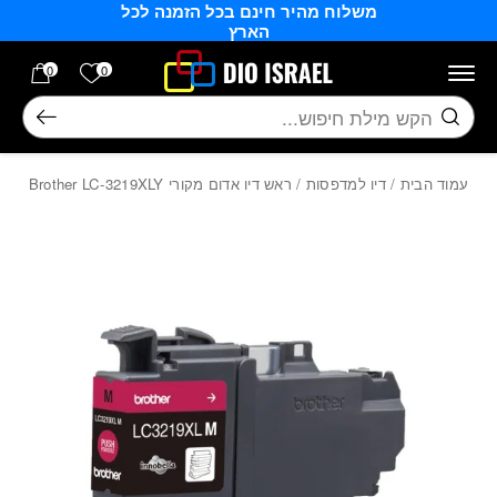
משלוח מהיר חינם בכל הזמנה לכל
בחזרה למעלה
Skip to Content
הארץ
הרשימה של
0
0
חיפוש
עמוד הבית
/
דיו למדפסות
/ ראש דיו אדום מקורי Brother LC-3219XLY