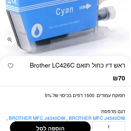
כמות ראש דיו כחול תואם Brother LC426C
shlist
ראש דיו כחול תואם Brother LC426C
₪
70
תפוקת עמודים: 1500 דפים בכיסוי של 5%
דגם מדפסת
,
BROTHER MFC J4340DW
,
BROTHER MFC J4540DW
הוספה לסל