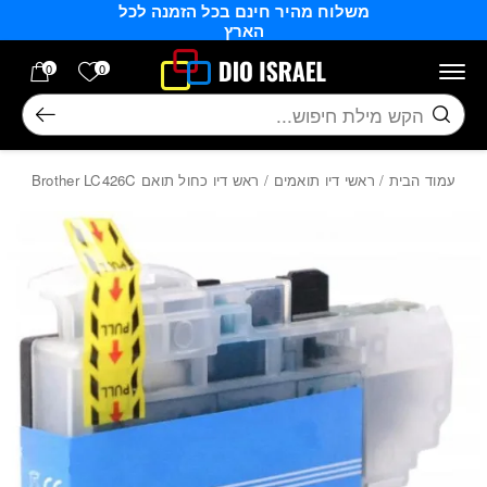
משלוח מהיר חינם בכל הזמנה לכל
בחזרה למעלה
Skip to Content
הארץ
הרשימה של
0
0
חיפוש
עמוד הבית
/
ראשי דיו תואמים
/ ראש דיו כחול תואם Brother LC426C