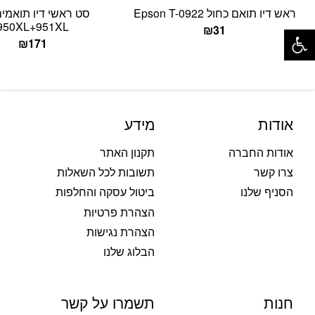
ראש דיו תואם כחול Epson T-0922
פתח סרגל נגישות
950XL+951XL
₪
31
₪
171
אודות
מידע
אודות החברה
תקנון האתר
צרו קשר
תשובות לכל השאלות
הסניף שלנו
ביטול עסקה והחלפות
הצהרת פרטיות
הצהרת נגישות
הבלוג שלנו
חנות
תשמרו על קשר