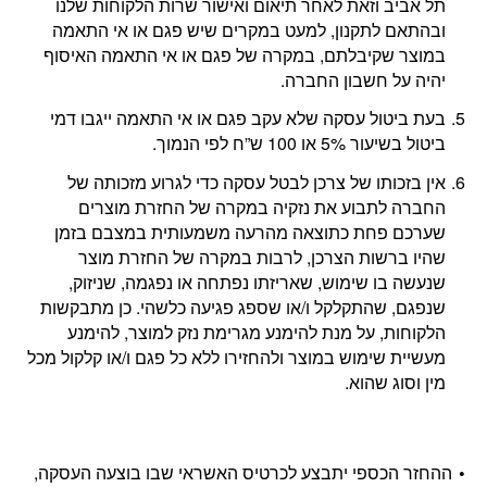
תל אביב וזאת לאחר תיאום ואישור שרות הלקוחות שלנו
ובהתאם לתקנון, למעט במקרים שיש פגם או אי התאמה
במוצר שקיבלתם, במקרה של פגם או אי התאמה האיסוף
יהיה על חשבון החברה.
בעת ביטול עסקה שלא עקב פגם או אי התאמה ייגבו דמי
ביטול בשיעור 5% או 100 ש”ח לפי הנמוך.
אין בזכותו של צרכן לבטל עסקה כדי לגרוע מזכותה של
החברה לתבוע את נזקיה במקרה של החזרת מוצרים
שערכם פחת כתוצאה מהרעה משמעותית במצבם בזמן
שהיו ברשות הצרכן, לרבות במקרה של החזרת מוצר
שנעשה בו שימוש, שאריזתו נפתחה או נפגמה, שניזוק,
שנפגם, שהתקלקל ו/או שספג פגיעה כלשהי. כן מתבקשות
הלקוחות, על מנת להימנע מגרימת נזק למוצר, להימנע
מעשיית שימוש במוצר ולהחזירו ללא כל פגם ו/או קלקול מכל
מין וסוג שהוא.
ההחזר הכספי יתבצע לכרטיס האשראי שבו בוצעה העסקה,