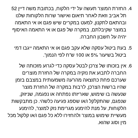
החזרת המוצר תעשה על ידי הלקוח, בכתובת משה דיין 52
תל אביב וזאת לאחר תיאום ואישור שרות הלקוחות שלנו
ובהתאם לתקנון, למעט במקרים שיש פגם או אי התאמה
במוצר שקיבלתם, במקרה של פגם או אי התאמה האיסוף
יהיה על חשבון החברה.
בעת ביטול עסקה שלא עקב פגם או אי התאמה ייגבו דמי
ביטול בשיעור 5% או 100 ש”ח לפי הנמוך.
אין בזכותו של צרכן לבטל עסקה כדי לגרוע מזכותה של
החברה לתבוע את נזקיה במקרה של החזרת מוצרים
שערכם פחת כתוצאה מהרעה משמעותית במצבם בזמן
שהיו ברשות הצרכן, לרבות במקרה של החזרת מוצר
שנעשה בו שימוש, שאריזתו נפתחה או נפגמה, שניזוק,
שנפגם, שהתקלקל ו/או שספג פגיעה כלשהי. כן מתבקשות
הלקוחות, על מנת להימנע מגרימת נזק למוצר, להימנע
מעשיית שימוש במוצר ולהחזירו ללא כל פגם ו/או קלקול מכל
מין וסוג שהוא.