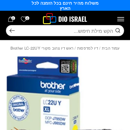
משלוח מהיר חינם בכל הזמנה לכל
בחזרה למעלה
Skip to Content
הארץ
הרשימה של
0
0
חיפוש
עמוד הבית
/
דיו למדפסות
/ ראש דיו צהוב מקורי Brother LC-22UY