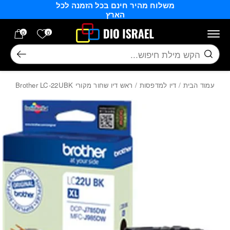
משלוח מהיר חינם בכל הזמנה לכל
בחזרה למעלה
Skip to Content
הארץ
הרשימה של
0
0
חיפוש
עמוד הבית
/
דיו למדפסות
/ ראש דיו שחור מקורי Brother LC-22UBK