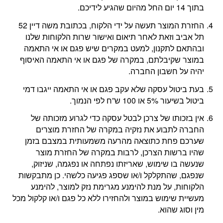
בתוך 14 יום החל מהיום שהגיע לידיכם.
החזרת המוצר תעשה על ידי הלקוח, בכתובת משה דיין 52
תל אביב וזאת לאחר תיאום ואישור שרות הלקוחות שלנו
ובהתאם לתקנון, למעט במקרים שיש פגם או אי התאמה
במוצר שקיבלתם, במקרה של פגם או אי התאמה האיסוף
יהיה על חשבון החברה.
בעת ביטול עסקה שלא עקב פגם או אי התאמה ייגבו דמי
ביטול בשיעור 5% או 100 ש”ח לפי הנמוך.
אין בזכותו של צרכן לבטל עסקה כדי לגרוע מזכותה של
החברה לתבוע את נזקיה במקרה של החזרת מוצרים
שערכם פחת כתוצאה מהרעה משמעותית במצבם בזמן
שהיו ברשות הצרכן, לרבות במקרה של החזרת מוצר
שנעשה בו שימוש, שאריזתו נפתחה או נפגמה, שניזוק,
שנפגם, שהתקלקל ו/או שספג פגיעה כלשהי. כן מתבקשות
הלקוחות, על מנת להימנע מגרימת נזק למוצר, להימנע
מעשיית שימוש במוצר ולהחזירו ללא כל פגם ו/או קלקול מכל
מין וסוג שהוא.