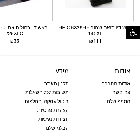
פתח סרגל נגישות
ראש דיו תואם שחור HP CB336HE
ראש דיו 
225XLC
140XL
₪
36
₪
111
אודות
מידע
אודות החברה
תקנון האתר
צרו קשר
תשובות לכל השאלות
הסניף שלנו
ביטול עסקה והחלפות
הצהרת פרטיות
הצהרת נגישות
הבלוג שלנו