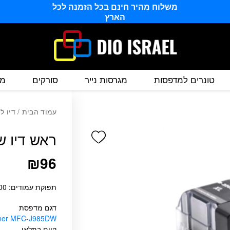
משלוח מהיר חינם בכל הזמנה לכל
הארץ
טונרים למדפסות
מגרסות נייר
סורקים
מס
עמוד הבית
/
דיו ל
Add wishlist
ראש דיו שחור תוא
₪
96
תפוקת עמודים: 2,400 דפים בכיסוי של 5%
דגם מדפסת
ther MFC-J985DW
קיים במלאי