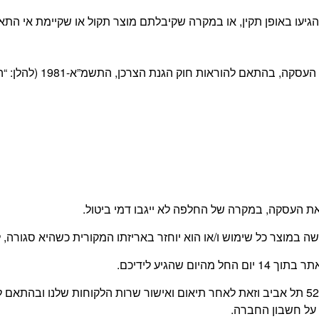
יעו באופן תקין, או במקרה שקיבלתם מוצר תקול או שקיימת אי התא
 חוק הגנת הצרכן, התשמ”א-1981 (להלן: “החוק”) ובהתאם לתקנון האתר.
 העסקה, במקרה של החלפה לא ייגבו דמי ביטול.
עשה במוצר כל שימוש ו/או הוא יוחזר באריזתו המקורית כשהיא סגור
 שהגיע לידיכם.
החזרת המוצר תעשה על ידי הלקוח, בכתובת משה דיין 52 תל אביב וזאת לאחר תיאום ואישור שרו
על חשבון החברה.