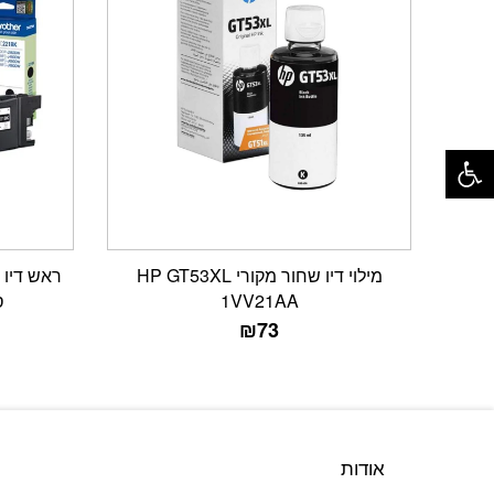
פתח סרגל נגישות
מילוי דיו שחור מקורי HP GT53XL
1VV21AA
סט 4
₪
73
אודות