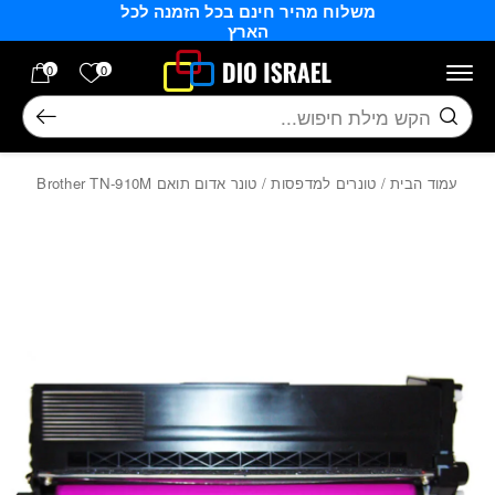
משלוח מהיר חינם בכל הזמנה לכל
בחזרה למעלה
Skip to Content
הארץ
הרשימה של
0
0
חיפוש
עמוד הבית
/
טונרים למדפסות
/ טונר אדום תואם Brother TN-910M