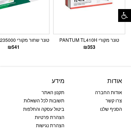
פתח סרגל נגישות
טונר מקורי PANTUM TL410H
טונר שחור מקורי Lexmark B235000
₪
541
₪
353
אודות
מידע
אודות החברה
תקנון האתר
צרו קשר
תשובות לכל השאלות
הסניף שלנו
ביטול עסקה והחלפות
הצהרת פרטיות
הצהרת נגישות