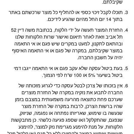
שקיבלתם.
תוכלו לקבל זיכוי כספי או להחליף כל מוצר שרכשתם באתר
בתוך 14 יום החל מהיום שהגיע לידיכם.
החזרת המוצר תעשה על ידי הלקוח, בכתובת משה דיין 52
תל אביב וזאת לאחר תיאום ואישור שרות הלקוחות שלנו
ובהתאם לתקנון, למעט במקרים שיש פגם או אי התאמה
במוצר שקיבלתם, במקרה של פגם או אי התאמה האיסוף
יהיה על חשבון החברה.
בעת ביטול עסקה שלא עקב פגם או אי התאמה ייגבו דמי
ביטול בשיעור 5% או 100 ש”ח לפי הנמוך.
אין בזכותו של צרכן לבטל עסקה כדי לגרוע מזכותה של
החברה לתבוע את נזקיה במקרה של החזרת מוצרים
שערכם פחת כתוצאה מהרעה משמעותית במצבם בזמן
שהיו ברשות הצרכן, לרבות במקרה של החזרת מוצר
שנעשה בו שימוש, שאריזתו נפתחה או נפגמה, שניזוק,
שנפגם, שהתקלקל ו/או שספג פגיעה כלשהי. כן מתבקשות
הלקוחות, על מנת להימנע מגרימת נזק למוצר, להימנע
מעשיית שימוש במוצר ולהחזירו ללא כל פגם ו/או קלקול מכל