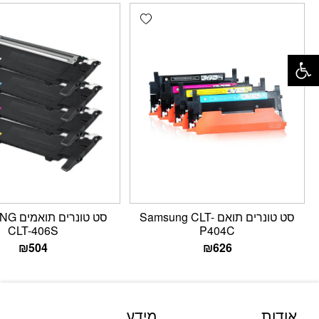
Add wishlist
פתח סרגל נגישות
סט טונרים תואם Samsung CLT-
סט טונר
CLT-406S
P404C
₪
504
₪
626
אודות
מידע