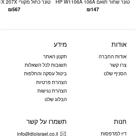
טונר שחור תואם HP W1106A 106A
טונר כחול מקורי HP W2211X 207X
₪
567
₪
147
אודות
מידע
אודות החברה
תקנון האתר
צרו קשר
תשובות לכל השאלות
הסניף שלנו
ביטול עסקה והחלפות
הצהרת פרטיות
הצהרת נגישות
הבלוג שלנו
חנות
תשמרו על קשר
דיו למדפסות
info@dioisrael.co.il