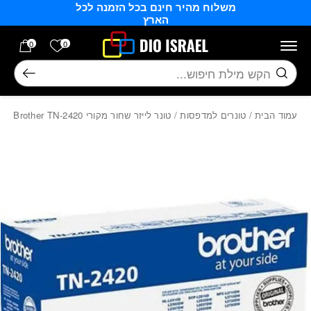
משלוח מהיר חינם בכל הזמנה לכל
בחזרה למעלה
Skip to Content
הארץ
הרשימה של
0
0
חיפוש
עמוד הבית
/
טונרים למדפסות
/ טונר לייזר שחור מקורי Brother TN-2420