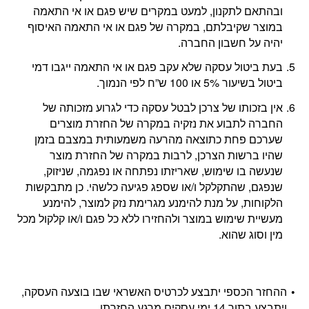
ובהתאם לתקנון, למעט במקרים שיש פגם או אי התאמה
במוצר שקיבלתם, במקרה של פגם או אי התאמה האיסוף
יהיה על חשבון החברה.
בעת ביטול עסקה שלא עקב פגם או אי התאמה ייגבו דמי
ביטול בשיעור 5% או 100 ש”ח לפי הנמוך.
אין בזכותו של צרכן לבטל עסקה כדי לגרוע מזכותה של
החברה לתבוע את נזקיה במקרה של החזרת מוצרים
שערכם פחת כתוצאה מהרעה משמעותית במצבם בזמן
שהיו ברשות הצרכן, לרבות במקרה של החזרת מוצר
שנעשה בו שימוש, שאריזתו נפתחה או נפגמה, שניזוק,
שנפגם, שהתקלקל ו/או שספג פגיעה כלשהי. כן מתבקשות
הלקוחות, על מנת להימנע מגרימת נזק למוצר, להימנע
מעשיית שימוש במוצר ולהחזירו ללא כל פגם ו/או קלקול מכל
מין וסוג שהוא.
ההחזר הכספי יתבצע לכרטיס האשראי שבו בוצעה העסקה,
ויתבצע בתוך 14 ימי עסקים מרגע החזרתו.