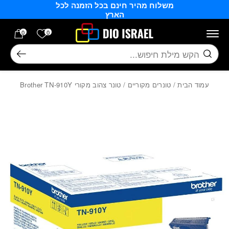
משלוח מהיר חינם בכל הזמנה לכל
בחזרה למעלה
Skip to Content
הארץ
הרשימה של
0
0
חיפוש
עמוד הבית
/
טונרים מקוריים
/ טונר צהוב מקורי Brother TN-910Y