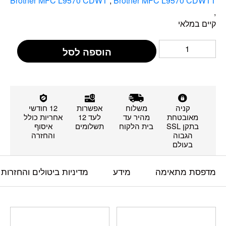
Brother MFC L9570 CDWT
,
Brother MFC L9570 CDWTT
,
קיים במלאי
הוספה לסל
קניה
משלוח
אפשרות
12 חודשי
מאובטחת
מהיר עד
לעד 12
אחריות כולל
בתקן SSL
בית הלקוח
תשלומים
איסוף
הגבוה
והחזרה
בעולם
מדפסת מתאימה
מידע
מדיניות ביטולים והחזרות