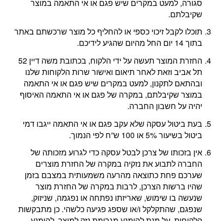
סגורה, למעט במקרים שיש פגם או אי התאמה במוצר
שקיבלתם.
תוכלו לקבל זיכוי כספי או להחליף כל מוצר שרכשתם באתר
בתוך 14 יום החל מהיום שהגיע לידיכם.
החזרת המוצר תעשה על ידי הלקוח, בכתובת משה דיין 52
תל אביב וזאת לאחר תיאום ואישור שרות הלקוחות שלנו
ובהתאם לתקנון, למעט במקרים שיש פגם או אי התאמה
במוצר שקיבלתם, במקרה של פגם או אי התאמה האיסוף
יהיה על חשבון החברה.
בעת ביטול עסקה שלא עקב פגם או אי התאמה ייגבו דמי
ביטול בשיעור 5% או 100 ש”ח לפי הנמוך.
אין בזכותו של צרכן לבטל עסקה כדי לגרוע מזכותה של
החברה לתבוע את נזקיה במקרה של החזרת מוצרים
שערכם פחת כתוצאה מהרעה משמעותית במצבם בזמן
שהיו ברשות הצרכן, לרבות במקרה של החזרת מוצר
שנעשה בו שימוש, שאריזתו נפתחה או נפגמה, שניזוק,
שנפגם, שהתקלקל ו/או שספג פגיעה כלשהי. כן מתבקשות
הלקוחות, על מנת להימנע מגרימת נזק למוצר, להימנע