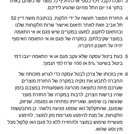
תוכלו לקבל זיכוי כספי או להחליף כל מוצר שרכשתם באתר
בתוך 14 יום החל מהיום שהגיע לידיכם.
החזרת המוצר תעשה על ידי הלקוח, בכתובת משה דיין 52
תל אביב וזאת לאחר תיאום ואישור שרות הלקוחות שלנו
ובהתאם לתקנון, למעט במקרים שיש פגם או אי התאמה
במוצר שקיבלתם, במקרה של פגם או אי התאמה האיסוף
יהיה על חשבון החברה.
בעת ביטול עסקה שלא עקב פגם או אי התאמה ייגבו דמי
ביטול בשיעור 5% או 100 ש”ח לפי הנמוך.
אין בזכותו של צרכן לבטל עסקה כדי לגרוע מזכותה של
החברה לתבוע את נזקיה במקרה של החזרת מוצרים
שערכם פחת כתוצאה מהרעה משמעותית במצבם בזמן
שהיו ברשות הצרכן, לרבות במקרה של החזרת מוצר
שנעשה בו שימוש, שאריזתו נפתחה או נפגמה, שניזוק,
שנפגם, שהתקלקל ו/או שספג פגיעה כלשהי. כן מתבקשות
הלקוחות, על מנת להימנע מגרימת נזק למוצר, להימנע
מעשיית שימוש במוצר ולהחזירו ללא כל פגם ו/או קלקול מכל
מין וסוג שהוא.