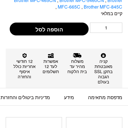
Brother MFC-465CN
,
Brother MFC-5460CN
,
Brother
,
MFC-665C
,
Brother MFC-845C
קיים במלאי
הוספה לסל
קניה
משלוח
אפשרות
12 חודשי
מאובטחת
מהיר עד
לעד 12
אחריות כולל
בתקן SSL
בית הלקוח
תשלומים
איסוף
הגבוה
והחזרה
בעולם
מדפסת מתאימה
מידע
מדיניות ביטולים והחזרות