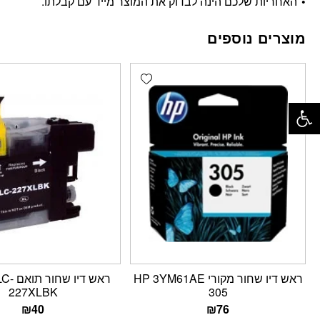
האחריות שלכם הינה לבדוק את המוצר מייד עם קבלתו.
מוצרים נוספים
Add wishlist
פתח סרגל נגישות
ראש דיו שחור מקורי HP 3YM61AE
ראש דיו
227XLBK
305
₪
40
₪
76