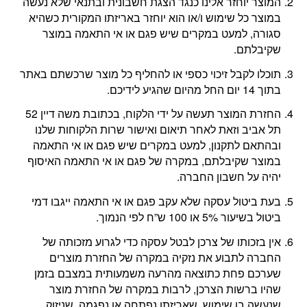
המוצר יוחזר אלינו כנגד הצגת חשבונית ובתנאי שלא נעשה
במוצר כל שימוש ו/או הוא יוחזר באריזתו המקורית כשהיא
סגורה, למעט במקרים שיש פגם או אי התאמה במוצר
שקיבלתם.
תוכלו לקבל זיכוי כספי או להחליף כל מוצר שרכשתם באתר
בתוך 14 יום החל מהיום שהגיע לידיכם.
החזרת המוצר תעשה על ידי הלקוח, בכתובת משה דיין 52
תל אביב וזאת לאחר תיאום ואישור שרות הלקוחות שלנו
ובהתאם לתקנון, למעט במקרים שיש פגם או אי התאמה
במוצר שקיבלתם, במקרה של פגם או אי התאמה האיסוף
יהיה על חשבון החברה.
בעת ביטול עסקה שלא עקב פגם או אי התאמה ייגבו דמי
ביטול בשיעור 5% או 100 ש”ח לפי הנמוך.
אין בזכותו של צרכן לבטל עסקה כדי לגרוע מזכותה של
החברה לתבוע את נזקיה במקרה של החזרת מוצרים
שערכם פחת כתוצאה מהרעה משמעותית במצבם בזמן
שהיו ברשות הצרכן, לרבות במקרה של החזרת מוצר
שנעשה בו שימוש, שאריזתו נפתחה או נפגמה, שניזוק,