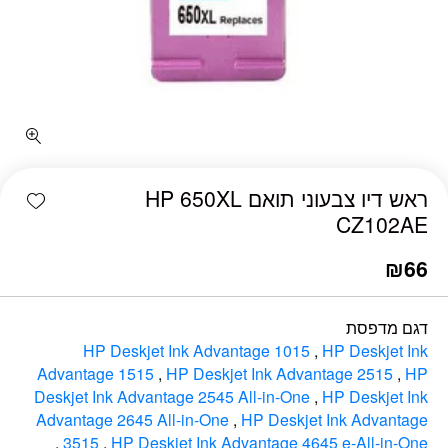
כמות ראש דיו צבעוני תואם HP 650XL CZ102AE
shlist
ראש דיו צבעוני תואם HP 650XL
CZ102AE
₪
66
דגם מדפסת
HP Deskjet Ink Advantage 1015
,
HP Deskjet Ink
Advantage 1515
,
HP Deskjet Ink Advantage 2515
,
HP
Deskjet Ink Advantage 2545 All-in-One
,
HP Deskjet Ink
Advantage 2645 All-in-One
,
HP Deskjet Ink Advantage
,
3515
,
HP Deskjet Ink Advantage 4645 e-All-in-One