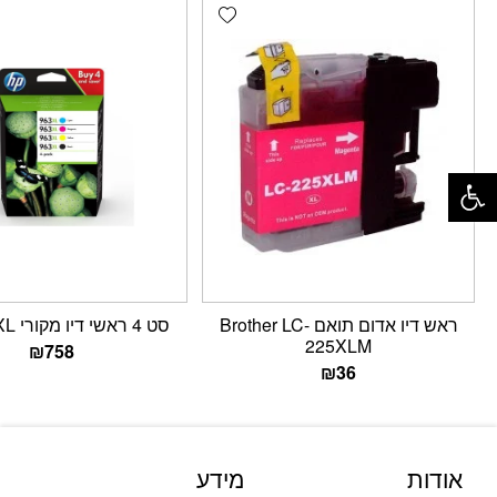
Add wishlist
פתח סרגל נגישות
ראש דיו אדום תואם Brother LC-
סט 4 ראשי דיו מקורי HP 963XL
225XLM
₪
758
₪
36
אודות
מידע