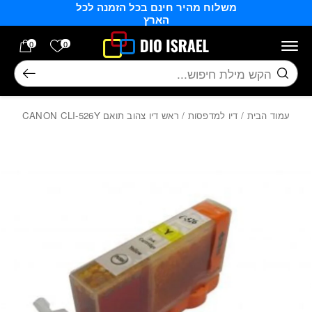
משלוח מהיר חינם בכל הזמנה לכל
בחזרה למעלה
Skip to Content
הארץ
הרשימה של
0
0
חיפוש
עמוד הבית
/
דיו למדפסות
/ ראש דיו צהוב תואם CANON CLI-526Y