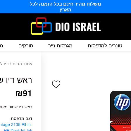
משלוח מהיר חינם בכל הזמנה לכל
הארץ
טונרים למדפסות
מגרסות נייר
סורקים
מס
עמוד הבית
/
דיו ל
ראש דיו שחור מקו
Add wishlist
₪
91
ראש דיו שחור מקורי 360 דף 5% כיס
דגם מדפסת
tage 2135 All-in-
e
,
HP DeskJet Ink