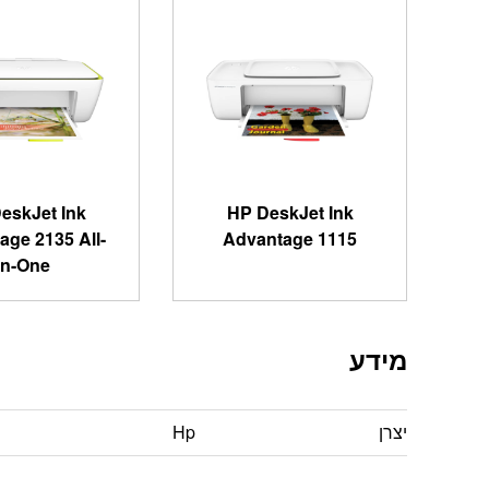
eskJet Ink
HP DeskJet Ink
age 2135 All-
Advantage 1115
in-One
מידע
יצרן
Hp