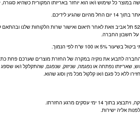
עשה במוצר כל שימוש ו/או הוא יוחזר באריזתו המקורית כשהיא סגור
 שהגיע לידיכם.
החזרת המוצר תעשה על ידי הלקוח, בכתובת משה דיין 52 תל אביב וזאת לאחר תיאום ואישור שרו
על חשבון החברה.
 100 ש”ח לפי הנמוך.
של החברה לתבוע את נזקיה במקרה של החזרת מוצרים שערכם פחת כ
, שאריזתו נפתחה או נפגמה, שניזוק, שנפגם, שהתקלקל ו/או שספג 
רו ללא כל פגם ו/או קלקול מכל מין וסוג שהוא.
מי עסקים מרגע החזרתו.
פנות אליה ישירות.