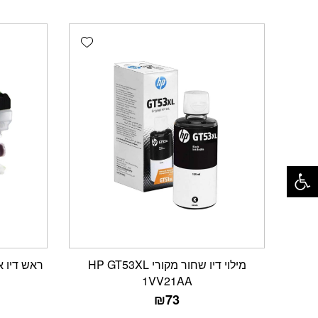
Add wishlist
פתח סרגל נגישות
מילוי דיו שחור מקורי HP GT53XL
ראש דיו אדום תוא
1VV21AA
₪
73