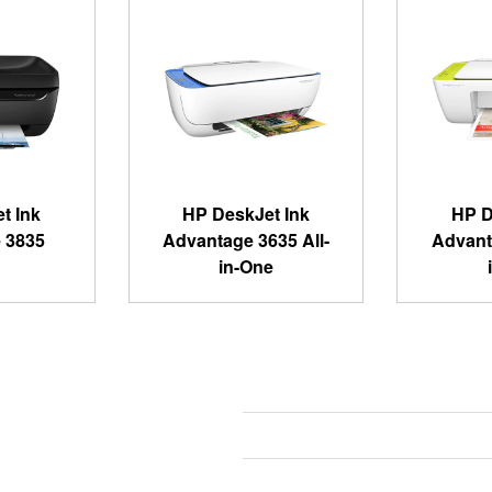
t Ink
HP DeskJet Ink
HP D
 3835
Advantage 3635 All-
Advant
in-One