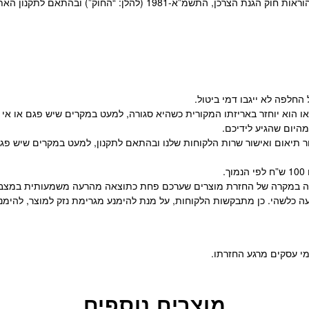
-1981 (להלן: “החוק”) ובהתאם לתקנון האתר.
לפה לא ייגבו דמי ביטול.
ו/או הוא יוחזר באריזתו המקורית כשהיא סגורה, למעט במקרים שיש פגם או 
י הלקוח, בכתובת משה דיין 52 תל אביב וזאת לאחר תיאום ואישור שרות הלקוחות שלנו ובהתאם לתק
זקיה במקרה של החזרת מוצרים שערכם פחת כתוצאה מהרעה משמעותית במצבם
ה כלשהי. כן מתבקשות הלקוחות, על מנת להימנע מגרימת נזק למוצר, להימנע 
מוצרים נוספים