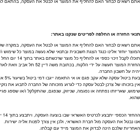
אתם רשאים לבחור האם להחליף את המוצר או לבטל את העסקה, בהתאם להוראות חוק הגנת הצרכן, התשמ”א
תנאי החזרה או החלפה לפריטים שנקנו באתר
:
אתם רשאים לבחור האם להחליף את המוצר או לבטל את העסקה, במקרה של הח
המוצר יוחזר אלינו כנגד הצגת חשבונית ובתנאי שלא נעשה במוצר כל שימוש 
תוכלו לקבל זיכוי כספי או להחליף כל מוצר שרכשתם באתר בתוך 14 יום החל מהיום שהגיע לידיכם.
החזרת המוצר תעשה על יד
יהיה על חשבון החברה.
בעת ביטול עסקה שלא עקב פגם או אי התאמה ייגבו דמי ביטול בשיעור 5% או 100 ש”ח לפי הנמוך.
אין בזכותו של צרכן לבטל עסקה כדי לגרוע מזכותה של החברה לתבוע את נ
שימוש, שאריזתו נפתחה או נפגמה, שניזוק, שנפגם, שהתקלקל ו/או שספג פגיע
שהוא.
ההחזר הכספי יתבצע לכרטיס האשראי שבו בוצעה העסקה, ויתבצע בתוך 14 ימי עסקים מרגע החזרתו.
אנו נבטל את העסקה מול חברת האשראי, ולכן אין צורך לפנות אליה ישירות.
האחריות שלכם הינה לבדוק את המוצר מייד עם קבלתו.