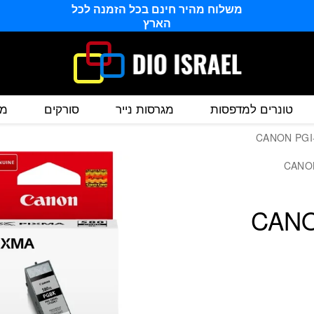
שחור מקורי CANON PGI-580 XL BK
משלוח מהיר חינם בכל הזמנה לכל
הארץ
טונרים למדפסות
מגרסות נייר
סורקים
מס
קורי CANON PGI-
י CANON PGI-