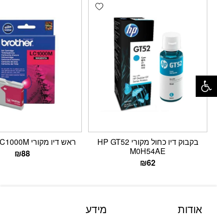
Add wishlist
פתח סרגל נגישות
בקבוק דיו כחול מקורי HP GT52
ראש דיו מקורי Brother LC1000M
M0H54AE
₪
88
₪
62
אודות
מידע