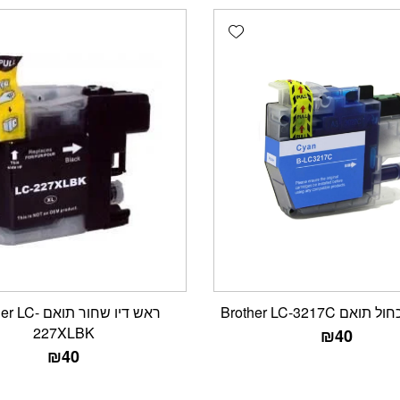
Add wishlist
ם Brother LC-3217C
ראש דיו שחור תוא
227XLBK
₪
40
₪
40