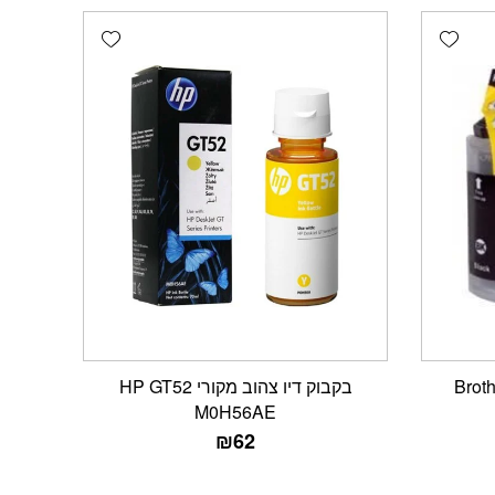
Add wishlist
Add wishlist
ם Brother LC-
בקבוק דיו צהוב מקורי HP GT52
M0H56AE
₪
62