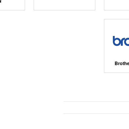
N
Broth