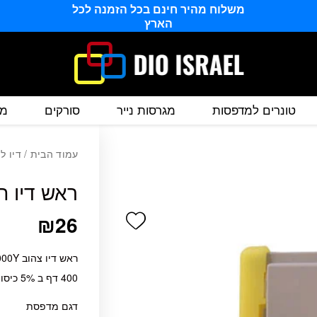
משלוח מהיר חינם בכל הזמנה לכל
הארץ
טונרים למדפסות
מגרסות נייר
סורקים
מס
עמוד הבית
/
דיו ל
ראש דיו תואם צהו
Add wishlist
₪
26
ראש דיו צהוב Brother LC1000Y תואם
400 דף ב 5% כיסוי
דגם מדפסת