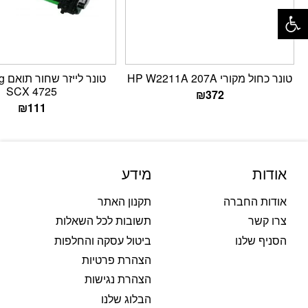
פתח סרגל נגישות
טונר כחול מקורי HP W2211A 207A
טונ
SCX 4725
₪
372
₪
111
אודות
מידע
אודות החברה
תקנון האתר
צרו קשר
תשובות לכל השאלות
הסניף שלנו
ביטול עסקה והחלפות
הצהרת פרטיות
הצהרת נגישות
הבלוג שלנו