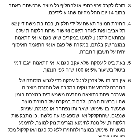
תוכלו לקבל זיכוי כספי או להחליף כל מוצר שרכשתם באתר
בתוך 14 יום החל מהיום שהגיע לידיכם.
החזרת המוצר תעשה על ידי הלקוח, בכתובת משה דיין 52
תל אביב וזאת לאחר תיאום ואישור שרות הלקוחות שלנו
ובהתאם לתקנון, למעט במקרים שיש פגם או אי התאמה
במוצר שקיבלתם, במקרה של פגם או אי התאמה האיסוף
יהיה על חשבון החברה.
בעת ביטול עסקה שלא עקב פגם או אי התאמה ייגבו דמי
ביטול בשיעור 5% או 100 ש”ח לפי הנמוך.
אין בזכותו של צרכן לבטל עסקה כדי לגרוע מזכותה של
החברה לתבוע את נזקיה במקרה של החזרת מוצרים
שערכם פחת כתוצאה מהרעה משמעותית במצבם בזמן
שהיו ברשות הצרכן, לרבות במקרה של החזרת מוצר
שנעשה בו שימוש, שאריזתו נפתחה או נפגמה, שניזוק,
שנפגם, שהתקלקל ו/או שספג פגיעה כלשהי. כן מתבקשות
הלקוחות, על מנת להימנע מגרימת נזק למוצר, להימנע
מעשיית שימוש במוצר ולהחזירו ללא כל פגם ו/או קלקול מכל
מין וסוג שהוא.