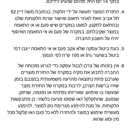
בתוך 14 יום החל מהיום שהגיע לידיכם.
החזרת המוצר תעשה על ידי הלקוח, בכתובת משה דיין 52
תל אביב וזאת לאחר תיאום ואישור שרות הלקוחות שלנו
ובהתאם לתקנון, למעט במקרים שיש פגם או אי התאמה
במוצר שקיבלתם, במקרה של פגם או אי התאמה האיסוף
יהיה על חשבון החברה.
בעת ביטול עסקה שלא עקב פגם או אי התאמה ייגבו דמי
ביטול בשיעור 5% או 100 ש”ח לפי הנמוך.
אין בזכותו של צרכן לבטל עסקה כדי לגרוע מזכותה של
החברה לתבוע את נזקיה במקרה של החזרת מוצרים
שערכם פחת כתוצאה מהרעה משמעותית במצבם בזמן
שהיו ברשות הצרכן, לרבות במקרה של החזרת מוצר
שנעשה בו שימוש, שאריזתו נפתחה או נפגמה, שניזוק,
שנפגם, שהתקלקל ו/או שספג פגיעה כלשהי. כן מתבקשות
הלקוחות, על מנת להימנע מגרימת נזק למוצר, להימנע
מעשיית שימוש במוצר ולהחזירו ללא כל פגם ו/או קלקול מכל
מין וסוג שהוא.