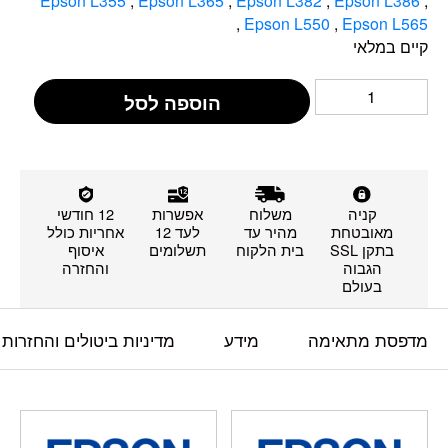
Epson L355
,
Epson L365
,
Epson L382
,
Epson L386
,
,
Epson L550
,
Epson L565
קיים במלאי
הוספה לסל
קניה
משלוח
אפשרות
12 חודשי
מאובטחת
מהיר עד
לעד 12
אחריות כולל
בתקן SSL
בית הלקוח
תשלומים
איסוף
הגבוה
והחזרה
בעולם
מדפסת מתאימה
מידע
מדיניות ביטולים והחזרות