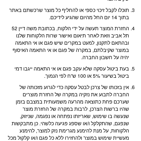
תוכלו לקבל זיכוי כספי או להחליף כל מוצר שרכשתם באתר
בתוך 14 יום החל מהיום שהגיע לידיכם.
החזרת המוצר תעשה על ידי הלקוח, בכתובת משה דיין 52
תל אביב וזאת לאחר תיאום ואישור שרות הלקוחות שלנו
ובהתאם לתקנון, למעט במקרים שיש פגם או אי התאמה
במוצר שקיבלתם, במקרה של פגם או אי התאמה האיסוף
יהיה על חשבון החברה.
בעת ביטול עסקה שלא עקב פגם או אי התאמה ייגבו דמי
ביטול בשיעור 5% או 100 ש”ח לפי הנמוך.
אין בזכותו של צרכן לבטל עסקה כדי לגרוע מזכותה של
החברה לתבוע את נזקיה במקרה של החזרת מוצרים
שערכם פחת כתוצאה מהרעה משמעותית במצבם בזמן
שהיו ברשות הצרכן, לרבות במקרה של החזרת מוצר
שנעשה בו שימוש, שאריזתו נפתחה או נפגמה, שניזוק,
שנפגם, שהתקלקל ו/או שספג פגיעה כלשהי. כן מתבקשות
הלקוחות, על מנת להימנע מגרימת נזק למוצר, להימנע
מעשיית שימוש במוצר ולהחזירו ללא כל פגם ו/או קלקול מכל