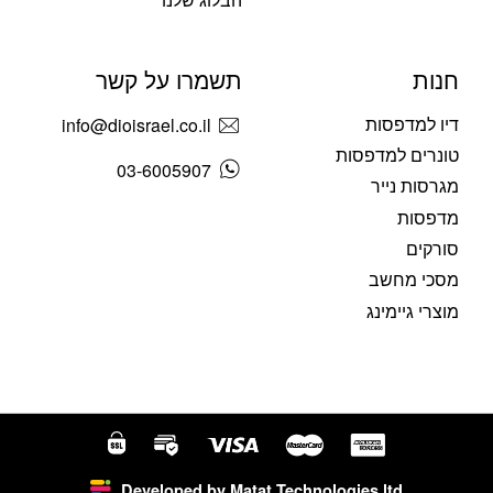
חנות
תשמרו על קשר
דיו למדפסות
info@dioisrael.co.il
טונרים למדפסות
03-6005907
מגרסות נייר
מדפסות
סורקים
מסכי מחשב
מוצרי גיימינג
Developed by Matat Technologies ltd